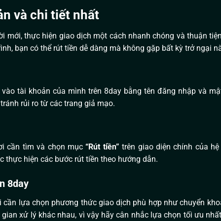
n và chi tiết nhất
ời mới, thực hiện giao dịch một cách nhanh chóng và thuận tiện
ình, bạn có thể rút tiền dễ dàng mà không gặp bất kỳ trở ngại n
p vào tài khoản của mình trên 8day bằng tên đăng nhập và mậ
ránh rủi ro từ các trang giả mạo.
ơi cần tìm và chọn mục
“Rút tiền”
trên giao diện chính của hệ
c thực hiện các bước rút tiền theo hướng dẫn.
ền 8day
ơi cần lựa chọn phương thức giao dịch phù hợp như chuyển khoả
i gian xử lý khác nhau, vì vậy hãy cân nhắc lựa chọn tối ưu nhất