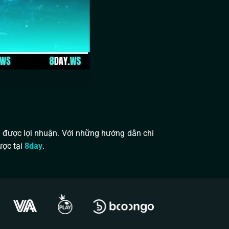
t được lợi nhuận. Với những hướng dẫn chi
ược tại
8day
.