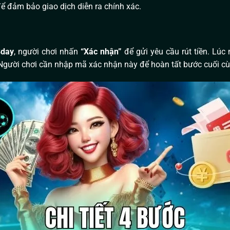
 để đảm bảo giao dịch diễn ra chính xác.
8day
, người chơi nhấn
“Xác nhận”
để gửi yêu cầu rút tiền. Lúc
Người chơi cần nhập mã xác nhận này để hoàn tất bước cuối cùng