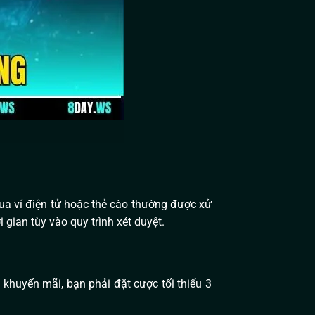
 qua ví điện tử hoặc thẻ cào thường được xử
gian tùy vào quy trình xét duyệt.
 khuyến mãi, bạn phải đặt cược tối thiểu 3