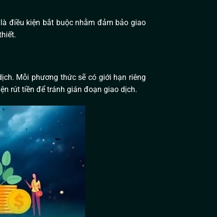
ây là điều kiện bắt buộc nhằm đảm bảo giao
hiết.
ịch. Mỗi phương thức sẽ có giới hạn riêng
n rút tiền để tránh gián đoạn giao dịch.