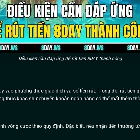
Điều kiện cần đáp ứng để rút tiền 8DAY thành công
y vào phương thức giao dịch và số tiền rút. Trong đó, rút tiền
ơng thức khác như chuyển khoản ngân hàng có thể mất thêm thời 
hành vòng cược theo quy định. Đặc biệt, nếu nhận tiền thưởng từ