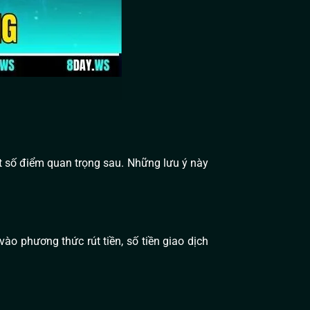
t số điểm quan trọng sau. Những lưu ý này
ào phương thức rút tiền, số tiền giao dịch