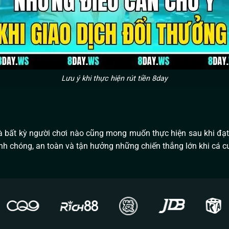
Lưu ý khi thực hiện rút tiền 8day
à bất kỳ người chơi nào cũng mong muốn thực hiện sau khi đạ
nhanh chóng, an toàn và tận hưởng những chiến thắng lớn khi cá c