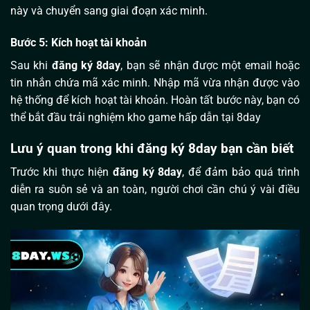
này và chuyển sang giai đoạn xác minh.
Bước 5: Kích hoạt tài khoản
Sau khi
đăng ký 8day
, bạn sẽ nhận được một email hoặc
tin nhắn chứa mã xác minh. Nhập mã vừa nhận được vào
hệ thống để kích hoạt tài khoản. Hoàn tất bước này, bạn có
thể bắt đầu trải nghiệm kho game hấp dẫn tại 8day
Lưu ý quan trong khi đăng ký 8day bạn cần biết
Trước khi thực hiện
đăng ký 8day
, để đảm bảo quá trình
diễn ra suôn sẻ và an toàn, người chơi cần chú ý vài điều
quan trọng dưới đây.