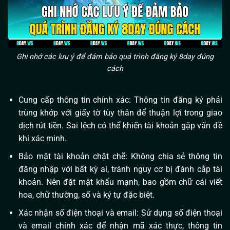
Ghi nhớ các lưu ý để đảm bảo quá trình đăng ký 8day đúng
cách
Cung cấp thông tin chính xác: Thông tin đăng ký phải
trùng khớp với giấy tờ tùy thân để thuận lợi trong giao
dịch rút tiền. Sai lệch có thể khiến tài khoản gặp vấn đề
khi xác minh.
Bảo mật tài khoản chặt chẽ: Không chia sẻ thông tin
đăng nhập với bất kỳ ai, tránh nguy cơ bị đánh cắp tài
khoản. Nên đặt mật khẩu mạnh, bao gồm chữ cái viết
hoa, chữ thường, số và ký tự đặc biệt.
Xác nhận số điện thoại và email: Sử dụng số điện thoại
và email chính xác để nhận mã xác thực, thông tin